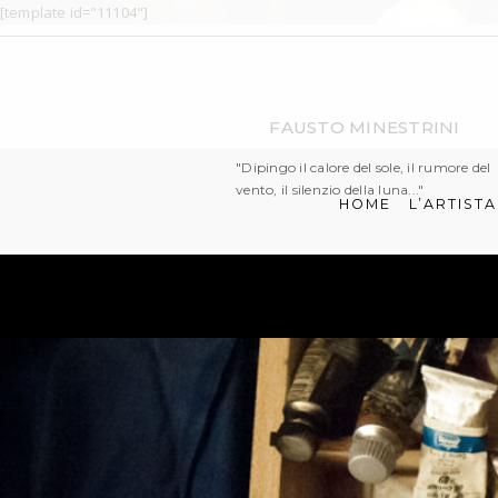
[template id="11104"]
FAUSTO MINESTRINI
"Dipingo il calore del sole, il rumore del
vento, il silenzio della luna..."
HOME
L’ARTISTA