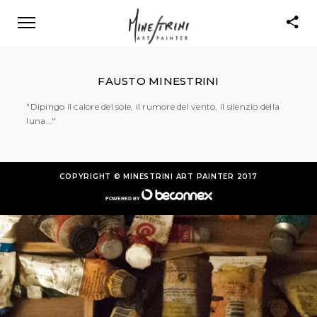
[template id="5896"]
FAUSTO MINESTRINI
"Dipingo il calore del sole, il rumore del vento, il silenzio della
luna..."
COPYRIGHT © MINESTRINI ART PAINTER 2017
POWERED BY
®